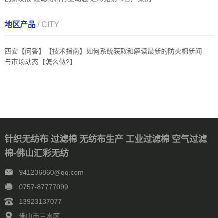
地区产品
/ CITY
西安【问答】【技术指南】如何系统获取和解读最新的防火棉新闻
与市场动态【怎么做?】
针织无纺布 过滤棉 无纺布生产 工业过滤棉 空气过滤
棉-佛山汇彩无纺
941236860@qq.com
0757-87777099
13923137077
佛山市三水区