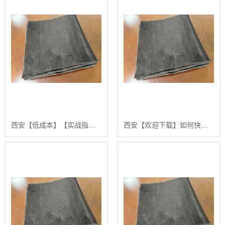
西安【低成本】【实战指南】如何高效获取和筛选高质量“防火棉新闻”的权威信息【什么意思?】
西安【欢迎下载】如何快速掌握防火棉新闻的发布与传播策略：2024年更佳实践指南【怎么样?】