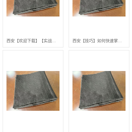
西安【欢迎下载】【实战指南】如何高效获取和筛选高质量“防火棉新闻”的权威信息【是什么?】
西安【技巧】如何快速掌握防火棉新闻的发布与传播策略：2024年更佳实践指南【是什么?】