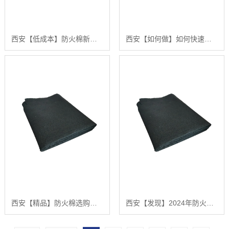
西安【低成本】防火棉新闻：从入门到精通的采购与应用分步指南【有哪些?】
西安【如何做】如何快速获取最新的防火棉新闻？【2024年防火棉市场动态深度解析】【有什么用?】
西安【精品】防火棉选购指南：哪种防火棉隔音效果好？深度解析与选购技巧【怎么用?】
西安【发现】2024年防火棉选购指南：哪种防火棉隔音效果好？汇彩无纺科技为您解惑【什么意思?】