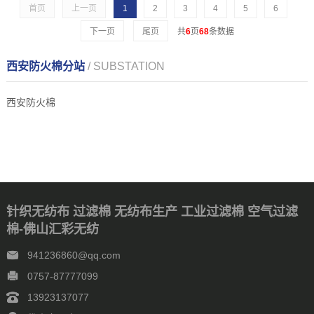
首页
上一页
1
2
3
4
5
6
下一页
尾页
共
6
页
68
条数据
西安防火棉分站
/ SUBSTATION
西安防火棉
针织无纺布 过滤棉 无纺布生产 工业过滤棉 空气过滤
棉-佛山汇彩无纺
941236860@qq.com
0757-87777099
13923137077