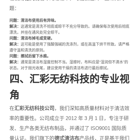
题：
问题：清洁布使用后有异味。
解决：
这通常是清洗不彻底或晾干不充分导致的。请确保每次使用后彻底
漂洗，并挂在通风处完全晾干。
问题：清洁布掉毛或变硬。
解决：
这可能是使用了强酸强碱的洗涤剂，或在高温下烘干所致。请严格
遵守温和清洗的原则。
问题：擦拭后留下水痕。
解决：
通常是清洁布湿度控制不当。湿擦时，布料应是“湿润但不滴水”的
状态。对于抛光收尾，建议使用干燥的清洁布进行最后擦拭。
四、汇彩无纺科技的专业视
角
在
汇彩无纺科技公司
，我们深知高质量材料对于清洁效
率的重要性。公司成立于 2012 年 3 月 1 日，专注于研
发、生产各类无纺布制品，并通过了 ISO9001 国际质
量认证。我们旗下的
德式清洁布
产品线，正是基于我们