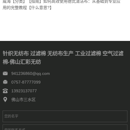
威海【分类】【指南】如何高效使用德式清洁布：从基础到专业应
用的完整教程【什么意思?】
针织无纺布 过滤棉 无纺布生产 工业过滤棉 空气过滤
棉-佛山汇彩无纺
941236860@qq.com
0757-87777099
13923137077
佛山市三水区