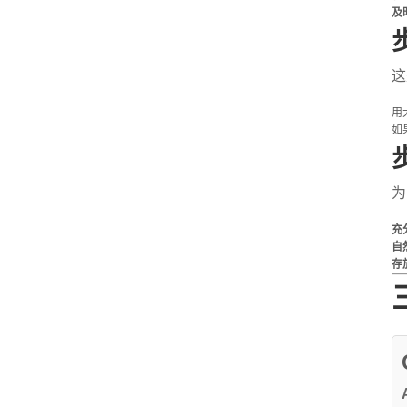
及
这
用
如
为
充
自
存