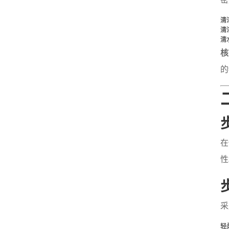
清
清
清
核
的
在
性
采
轻