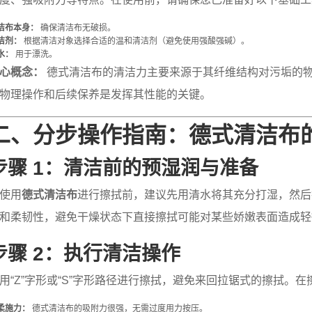
洁布本身：
确保清洁布无破损。
洁剂：
根据清洁对象选择合适的温和清洁剂（避免使用强酸强碱）。
水：
用于漂洗。
心概念：
德式清洁布的清洁力主要来源于其纤维结构对污垢的
物理操作和后续保养是发挥其性能的关键。
二、分步操作指南：德式清洁布
步骤 1：清洁前的预湿润与准备
使用
德式清洁布
进行擦拭前，建议先用清水将其充分打湿，然后
和柔韧性，避免干燥状态下直接擦拭可能对某些娇嫩表面造成轻
步骤 2：执行清洁操作
用“Z”字形或“S”字形路径进行擦拭，避免来回拉锯式的擦拭。
柔施力：
德式清洁布的吸附力很强，无需过度用力按压。