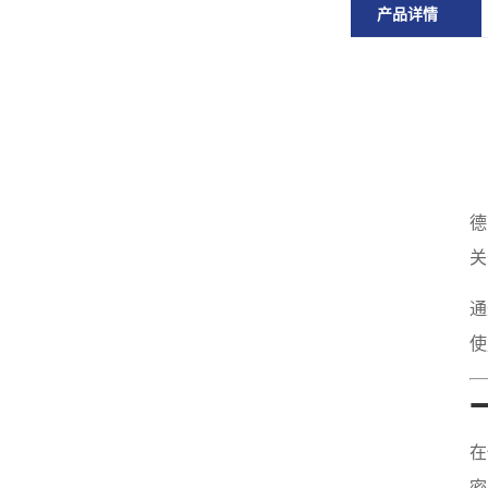
产品详情
德
关
通
使
在
密