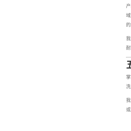
产
域
的
我
耐
掌
洗
我
或