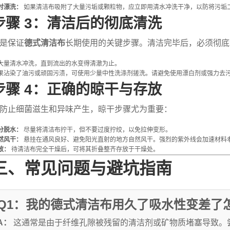
时漂洗：
如果清洁布吸附了大量污垢或颗粒物，应立即用清水冲洗干净，以防将污垢
步骤 3：清洁后的彻底清洗
是保证
德式清洁布
长期使用的关键步骤。清洁完毕后，必须彻底
大量清水冲洗，直到流出的水变得清澈为止。
果沾染了油污或顽固污渍，可使用少量中性洗涤剂搓洗。请避免使用漂白剂或强力去
步骤 4：正确的晾干与存放
防止细菌滋生和异味产生，晾干步骤尤为重要：
分脱水：
尽量将清洁布拧干，但不要过度拧绞，以免拉伸变形。
然风干：
悬挂在通风良好、避免阳光直射的地方自然风干。强烈的紫外线会加速材料
放：
待清洁布完全干燥后，可将其折叠整齐存放于干燥处。
三、常见问题与避坑指南
Q1：我的德式清洁布用久了吸水性变差了
A：
这通常是由于纤维孔隙被残留的清洁剂或矿物质堵塞导致。尝试用