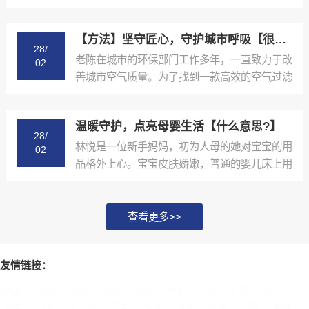
里组织农业技术培训...
【方法】坚守匠心，守护城市呼吸【很重要?】
28/
老陈在城市的环保部门工作多年，一直致力于改
02
善城市空气质量。为了找到一款高效的空气过滤
材料，他四处奔波...
温暖守护，点亮母婴生活【什么意思?】
28/
林悦是一位新手妈妈，初为人母的她对宝宝的用
02
品格外上心。宝宝皮肤娇嫩，普通的婴儿床上用
品让她总是提心吊...
查看更多>>
友情链接：
分站：
安徽
北京
重庆
福建
甘肃
广东
广西
贵州
海南
河北
黑龙江
河南
湖北
湖南
江苏
江西
吉林