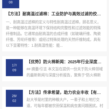
08
【方法】耐高温过滤棉：工业防护与高效过滤的佼佼者【很重要?】
一、耐高温过滤棉的定义与特性耐高温过滤棉，顾名思义，
是一种能够在高温环境下保持结构完整性和过滤效能的特殊
纤维制品。它通常由耐高温的合成纤维（如玻璃纤维、陶瓷
纤维、芳纶纤维等）或经过特殊处理的天然纤维制成，具有
以下显著特性：1.耐高温性能：能...
【优势】防火棉新闻：2025年行业深度解析与未来趋势报告【防火棉在建筑工程中的应用新闻】【什么意思?】
17/
## 摘要/引言 本文旨在提供一份关于防火棉领域
09
的最新新闻与深度分析报告，聚焦于“防火棉新
闻”这一...
【方法】传承希望，助力农业丰收【有哪些?】
28/
赵大爷是村里的种粮大户，一辈子和土地打交
02
道，可每年都被农田保温和病虫害问题困扰。村