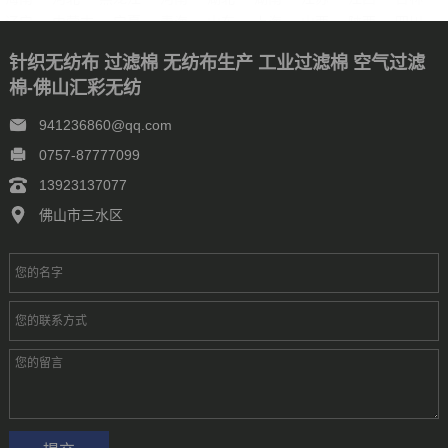
辽宁
内蒙古
宁夏
青海
山东
上海
山西
陕西
四川
天津
新疆
西藏
云南
浙江
石家庄
唐山
邯郸
保定
针织无纺布 过滤棉 无纺布生产 工业过滤棉 空气过滤
沧州
廊坊
太原
呼和浩特
包头
鄂尔多斯
沈阳
大连
棉-佛山汇彩无纺
中山
鞍山
长春
西安
哈尔滨
大庆
西安
南京
无锡
徐州
常州
苏州
南通
连云港
淮安
盐城
扬州
镇江
941236860@qq.com
泰州
宿迁
杭州
宁波
温州
嘉兴
湖州
绍兴
金华
0757-87777099
台州
合肥
芜湖
福州
厦门
泉州
漳州
南昌
济南
13923137077
青岛
淄博
枣庄
东营
烟台
潍坊
济宁
泰安
威海
临沂
德州
聊城
滨州
菏泽
郑州
洛阳
新乡
许昌
佛山市三水区
南阳
周口
武汉