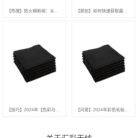
【热搜】防火棉新闻：从入门到精通的采购与应用分步指南【很重要?】
【原创】如何快速获取最新的防火棉新闻？【2024年防火棉市场动态深度解析】【怎么做?】
【技巧】2024年【色彩与功能兼备】高品质彩色毛毡挑选指南与应用深度解析【有什么用?】
【问答】2024年彩色毛毡供应商推荐：深度解析行业领先的【高品质无纺布解决方案】【有什么用?】