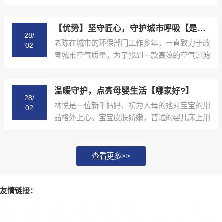
里组织农业技术培训...
【优势】坚守匠心，守护城市呼吸【是什么?】
28/
老陈在城市的环保部门工作多年，一直致力于改
02
善城市空气质量。为了找到一款高效的空气过滤
材料，他四处奔波...
温暖守护，点亮母婴生活【哪家好?】
28/
林悦是一位新手妈妈，初为人母的她对宝宝的用
02
品格外上心。宝宝皮肤娇嫩，普通的婴儿床上用
品让她总是提心吊...
查看更多>>
友情链接：
分站：
安徽
北京
重庆
福建
甘肃
广东
广西
贵州
海南
河北
黑龙江
河南
湖北
湖南
江苏
江西
吉林