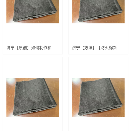
济宁【原创】如何制作和优化“防火棉新闻”：一份面向业界的深度技术指南【哪家好?】
济宁【方法】【防火棉新闻】如何构建高效的防火棉采购与应用技术指南【哪家好?】