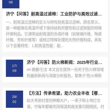
08
济宁【问答】耐高温过滤棉：工业防护与高效过滤的佼佼者【怎么做?】
一、耐高温过滤棉的定义与特性耐高温过滤棉，顾名思义，
是一种能够在高温环境下保持结构完整性和过滤效能的特殊
纤维制品。它通常由耐高温的合成纤维（如玻璃纤维、陶瓷
纤维、芳纶纤维等）或经过特殊处理的天然纤维制成，具有
以下显著特性：1.耐高温性能：能...
济宁【问答】防火棉新闻：2025年行业深度解析与未来趋势报告【防火棉在建筑工程中的应用新闻】【是什么?】
17/
## 摘要/引言 本文旨在提供一份关于防火棉领域
09
的最新新闻与深度分析报告，聚焦于“防火棉新
闻”这一...
【方法】传承希望，助力农业丰收【哪家好?】
28/
赵大爷是村里的种粮大户，一辈子和土地打交
02
道，可每年都被农田保温和病虫害问题困扰。村