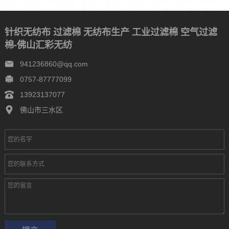
辽宁
内蒙古
宁夏
青海
山东
上海
山西
陕西
四川
天津
新疆
西藏
云南
浙江
石家庄
唐山
邯郸
保定
针织无纺布 过滤棉 无纺布生产 工业过滤棉 空气过滤
沧州
廊坊
太原
呼和浩特
包头
鄂尔多斯
沈阳
大连
棉-佛山汇彩无纺
中山
鞍山
长春
西安
哈尔滨
大庆
西安
南京
无锡
徐州
常州
苏州
南通
连云港
淮安
盐城
扬州
镇江
941236860@qq.com
泰州
宿迁
杭州
宁波
温州
嘉兴
湖州
绍兴
金华
0757-87777099
台州
合肥
芜湖
福州
厦门
泉州
漳州
南昌
济南
13923137077
青岛
淄博
枣庄
东营
烟台
潍坊
济宁
泰安
威海
临沂
德州
聊城
滨州
菏泽
郑州
洛阳
新乡
许昌
佛山市三水区
南阳
周口
武汉