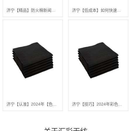
济宁【精品】防火棉新闻：从入门到精通的采购与应用分步指南【哪家好?】
济宁【低成本】如何快速获取最新的防火棉新闻？【2024年防火棉市场动态深度解析】【是什么?】
济宁【认准】2024年【色彩与功能兼备】高品质彩色毛毡挑选指南与应用深度解析【有哪些?】
济宁【技巧】2024年彩色毛毡供应商推荐：深度解析行业领先的【高品质无纺布解决方案】【怎么做?】