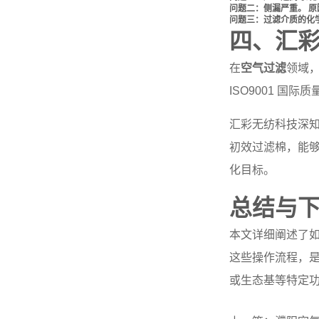
问题二：侧漏严重。
原
问题三：过滤介质的化
四、汇
在
空气过滤
领域
ISO9001 
汇彩无纺科技深知
初效过滤棉，能
化目标。
总结与
本文详细阐述了
这些操作流程，
或生态基等特定