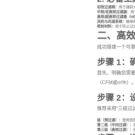
初效过滤棉：
用于捕获
中效/亚高效过滤器：
用
高效/超高效过滤器（HEP
风机与风道系统：
确保
密封材料：
用于防止过
二、高
成功搭建一个可
步骤 1
首先，明确您需
（CFM或m³/
步骤 2
推荐采用“三级过
级（预过滤）：
使用低
第二级（中间过滤）：
第三级（高效过滤）：