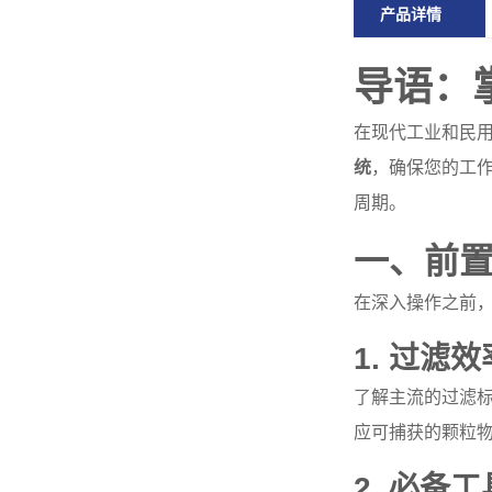
产品详情
导语：
在现代工业和民
统
，确保您的工
周期。
一、前
在深入操作之前，
1. 过滤
了解主流的过滤标准
应可捕获的颗粒
2. 必备