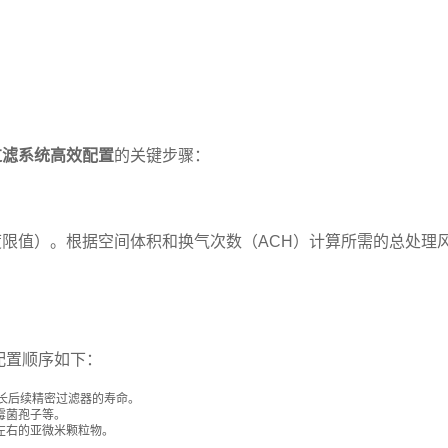
过滤系统高效配置
的关键步骤：
限值）。根据空间体积和换气次数（ACH）计算所需的总处理
配置顺序如下：
长后续精密过滤器的寿命。
霉菌孢子等。
米左右的亚微米颗粒物。