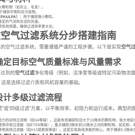
大颗粒物（如灰尘、毛发）。
于捕获中等粒径污染物。
A/ULPA）：
用于捕获微小颗粒。
稳定的气流和合适的风速。
滤系统侧漏，确保过滤效率更大化。
效空气过滤系统分步搭建指南
靠的空气过滤系统，需要遵循严谨的工程步骤。以下是实现
空气
：确定目标空气质量标准与风量需求
要达到的
空气过滤
净化等级（例如，洁净室等级或特定污染物浓度
h）。这是选择过滤介质和风机容量的基础。
：设计多级过滤流程
滤”或“四级过滤”方案，以平衡效率、初阻力和运行成本。典型的
阻力的初效过滤棉（如G4等级）。这能有效捕获粒径大于10微米的颗粒物，极大地延
使用中效过滤器（如F7/F8等级）。重点捕获3微米到10微米之间的颗粒物，如花粉、
使用高效过滤器（如H13或更高等级）。这是实现高纯净度的核心，用于捕获0.3微