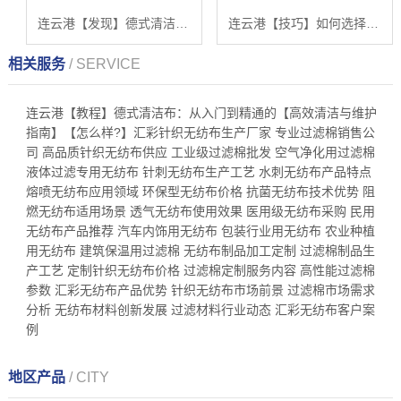
连云港【发现】德式清洁布指南：如何高效清洁与保养【德式清洁布的正确使用方法】【怎么做?】
连云港【技巧】如何选择和使用德式清洁布：一份专业分步指南【德式清洁布的选购与应用】【哪家好?】
相关服务
/ SERVICE
连云港【教程】德式清洁布：从入门到精通的【高效清洁与维护
指南】【怎么样?】汇彩针织无纺布生产厂家 专业过滤棉销售公
司 高品质针织无纺布供应 工业级过滤棉批发 空气净化用过滤棉
液体过滤专用无纺布 针刺无纺布生产工艺 水刺无纺布产品特点
熔喷无纺布应用领域 环保型无纺布价格 抗菌无纺布技术优势 阻
燃无纺布适用场景 透气无纺布使用效果 医用级无纺布采购 民用
无纺布产品推荐 汽车内饰用无纺布 包装行业用无纺布 农业种植
用无纺布 建筑保温用过滤棉 无纺布制品加工定制 过滤棉制品生
产工艺 定制针织无纺布价格 过滤棉定制服务内容 高性能过滤棉
参数 汇彩无纺布产品优势 针织无纺布市场前景 过滤棉市场需求
分析 无纺布材料创新发展 过滤材料行业动态 汇彩无纺布客户案
例
地区产品
/ CITY