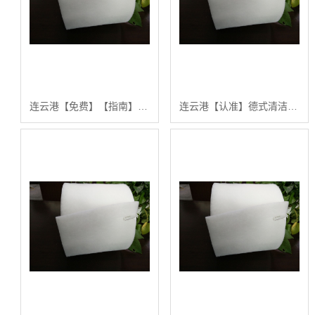
连云港【免费】【指南】如何高效使用德式清洁布：从基础到专业应用的完整教程【怎么样?】
连云港【认准】德式清洁布：从入门到精通的【高效清洁与维护指南】【有什么用?】