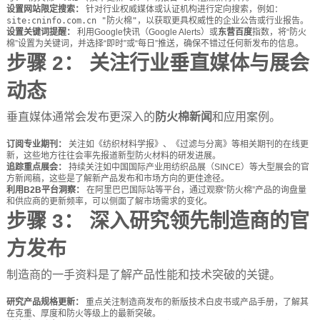
设置网站限定搜索：
针对行业权威媒体或认证机构进行定向搜索，例如：
site:cninfo.com.cn "防火棉"
，以获取更具权威性的企业公告或行业报告。
设置关键词提醒：
利用Google快讯（Google Alerts）或
东营百度
指数，将“防火
棉”设置为关键词，并选择“即时”或“每日”推送，确保不错过任何新发布的信息。
步骤 2： 关注行业垂直媒体与展会
动态
垂直媒体通常会发布更深入的
防火棉新闻
和应用案例。
订阅专业期刊：
关注如《纺织材料学报》、《过滤与分离》等相关期刊的在线更
新，这些地方往往会率先报道新型防火材料的研发进展。
追踪重点展会：
持续关注如中国国际产业用纺织品展（SINCE）等大型展会的官
方新闻稿，这些是了解新产品发布和市场方向的更佳途径。
利用B2B平台洞察：
在阿里巴巴国际站等平台，通过观察“防火棉”产品的询盘量
和供应商的更新频率，可以侧面了解市场需求的变化。
步骤 3： 深入研究领先制造商的官
方发布
制造商的一手资料是了解产品性能和技术突破的关键。
研究产品规格更新：
重点关注制造商发布的新版技术白皮书或产品手册，了解其
在克重、厚度和防火等级上的最新突破。