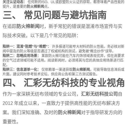
关注认证动态：
任何新的ISO、UL或欧盟防火认证的获取，都意味着产品性能的
提升，是重要的
防火棉新闻
点。
三、 常见问题与避坑指南
在追踪
防火棉新闻
时，新手常犯的错误是混淆市场宣传与实
际技术突破。以下是几个常见的陷阱：
陷阱一：混淆“阻燃”与“难燃”：
许多报道可能夸大材料的防火性能。务必核对新
闻中提及的防火等级是否通过了权威机构的测试，避免被“概念炒作”误导。
陷阱二：忽略应用场景：
某款防火棉可能在汽车内饰领域表现优异，但在高要求
的空气过滤领域可能不适用。阅读新闻时，必须将其与您的具体应用场景进行匹
配。
陷阱三：信息源单一化：
仅依赖单一渠道获取
防火棉新闻
，可能导致信息滞后或
片面。建议同时参考技术论坛、供应商公告和第三方测试报告。
四、 汇彩无纺科技的专业视角
作为一家深耕无纺布领域的专业公司，
汇彩无纺科技公司
自
2012 年成立以来，一直致力于提供高性能的无纺布解决方
案。我们深知准确、及时的
防火棉新闻
对于指导研发方向的
重要性。