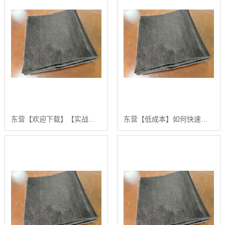
东营【欢迎下载】【实战指南】如何高效获取和筛选高质量“防火棉新闻”的权威信息【哪家好?】
东营【低成本】如何快速掌握防火棉新闻的发布与传播策略：2024年更佳实践指南【哪家好?】