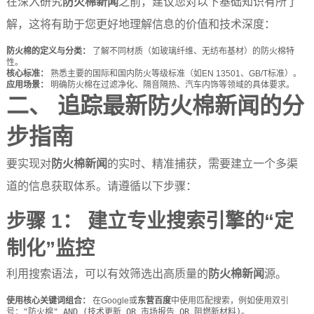
在深入研究
防火棉新闻
之前，建议您对以下基础知识有所了
解，这将有助于您更好地理解信息的价值和技术深度：
防火棉的定义与分类：
了解不同材质（如玻璃纤维、无纺布基材）的防火棉特
性。
核心标准：
熟悉主要的国际和国内防火等级标准（如EN 13501、GB/T标准）。
应用场景：
明确防火棉在过滤净化、隔音隔热、汽车内饰等领域的具体要求。
二、 追踪最新防火棉新闻的分
步指南
要实现对
防火棉新闻
的实时、精准捕获，需要建立一个多渠
道的信息获取体系。请遵循以下步骤：
步骤 1： 建立专业搜索引擎的“定
制化”监控
利用搜索语法，可以有效筛选出高质量的
防火棉新闻
源。
使用核心关键词组合：
在Google或
东营百度
中使用匹配搜索，例如使用双引
号：
"防火棉" AND (技术更新 OR 市场报告 OR 阻燃新材料)
。