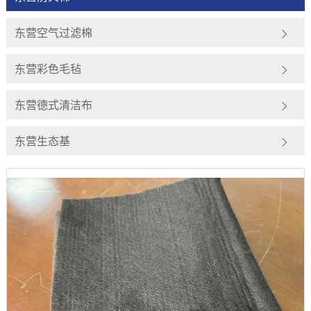
东营空气过滤棉
东营彩色毛毡
东营德式清洁布
东营生态基