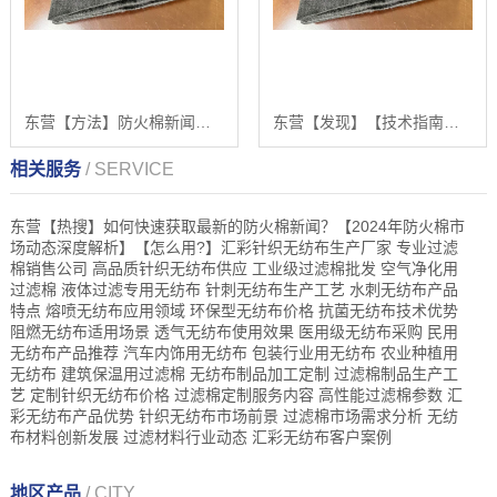
东营【方法】防火棉新闻：如何选择和应用高质量阻燃无纺布材料的分步指南【有什么用?】
东营【发现】【技术指南】如何系统获取和解读最新的防火棉新闻与市场动态【怎么样?】
相关服务
/ SERVICE
东营【热搜】如何快速获取最新的防火棉新闻？【2024年防火棉市
场动态深度解析】【怎么用?】汇彩针织无纺布生产厂家 专业过滤
棉销售公司 高品质针织无纺布供应 工业级过滤棉批发 空气净化用
过滤棉 液体过滤专用无纺布 针刺无纺布生产工艺 水刺无纺布产品
特点 熔喷无纺布应用领域 环保型无纺布价格 抗菌无纺布技术优势
阻燃无纺布适用场景 透气无纺布使用效果 医用级无纺布采购 民用
无纺布产品推荐 汽车内饰用无纺布 包装行业用无纺布 农业种植用
无纺布 建筑保温用过滤棉 无纺布制品加工定制 过滤棉制品生产工
艺 定制针织无纺布价格 过滤棉定制服务内容 高性能过滤棉参数 汇
彩无纺布产品优势 针织无纺布市场前景 过滤棉市场需求分析 无纺
布材料创新发展 过滤材料行业动态 汇彩无纺布客户案例
地区产品
/ CITY