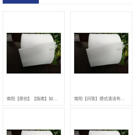
南阳【原创】【指南】如何高效使用德式清洁布：从基础到专业应用的完整教程【有哪些?】
南阳【问答】德式清洁布：从入门到精通的【高效清洁与维护指南】【有什么用?】