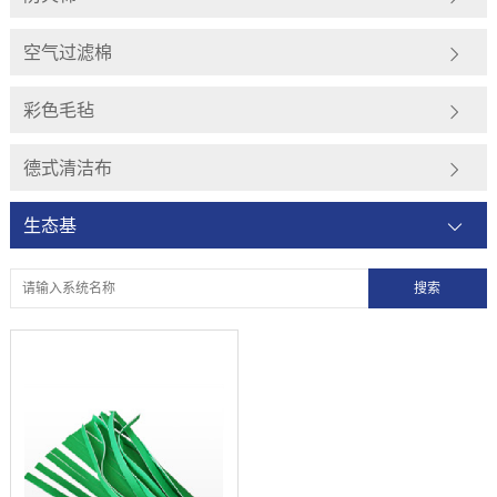
空气过滤棉
彩色毛毡
德式清洁布
生态基