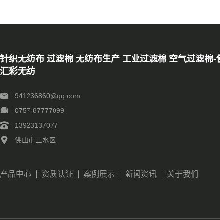
针织无纺布 过滤棉 无纺布生产 工业过滤棉 空气过滤棉-
汇彩无纺
941236860@qq.com
0757-87777099
13923137077
佛山市三水区
产品中心
资质认证
案例展示
新闻资讯
关于我们