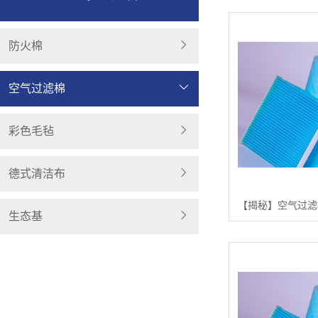
防火棉
空气过滤棉
彩色毛毡
德式清洁布
生态基