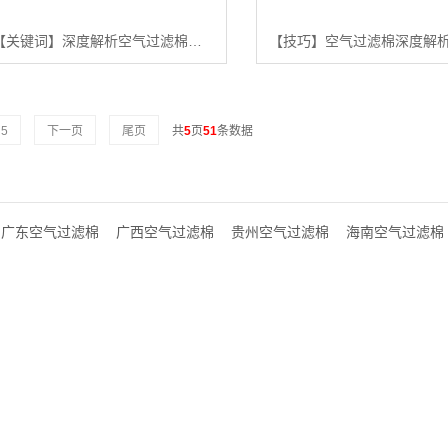
【关键词】深度解析空气过滤棉：2025年行业白皮书与用户指南【怎么样?】
5
下一页
尾页
共
5
页
51
条数据
广东空气过滤棉
广西空气过滤棉
贵州空气过滤棉
海南空气过滤棉