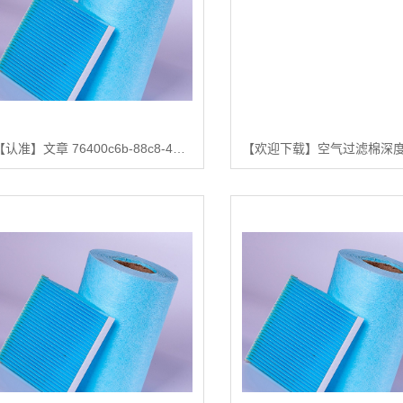
【认准】文章 76400c6b-88c8-4399-b3aa-07e40257362a【很重要?】