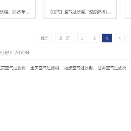
【关键词】空气过滤棉：2025年行业白皮书 - 深度解析室内空气质量改善与高端型号推荐【有哪些?】
【技巧】空气过滤棉：深度解析2025年室内空气质量改善的推荐与选择指南【有什么用?】
首页
上一页
1
2
3
4
 SUBSTATION
北京空气过滤棉
重庆空气过滤棉
福建空气过滤棉
甘肃空气过滤棉