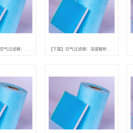
【下载】深度解析空气过滤棉：从选择到应用，构建洁净空气新标准【怎么样?】
【下载】空气过滤棉：深度解析其在现代生活中的关键作用与选购指南 【空气过滤棉 评测 异味去除效果】【怎么样?】